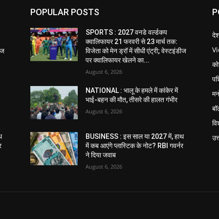
POPULAR POSTS
P
SPORTS : 2027 वनडे वर्ल्डकप
दे
क्वालिफायर 21 फरवरी से 23 मार्च तक:
V
डीज
विजेता को मेन ड्रॉ में सीधी एंट्री; वेस्टइंडीज
पर क्वालिफायर खेलने का...
को
August 6, 2026
पश
NATIONAL : भालू के हमले में कांकेर में
मन
भाई-बहन की मौत, तीसरे की हालत गंभीर
बॉ
August 6, 2026
विश
थ
BUSINESS : इस साल या 2027 में, हाथ
उत
र
में कब आएंगे प्लास्टिक के नोट? RBI गवर्नर
ने दिया जवाब
August 6, 2026