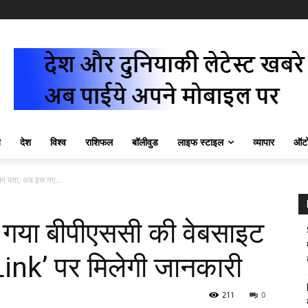
ज़
देश
विश्व
राशिफल
बॉलीवुड
लाइफ स्टाइल
व्यापार
ऑटो
 पता, अब इस नए...
या बीपीएससी की वेबसाइट
ink’ पर मिलेगी जानकारी
211
0