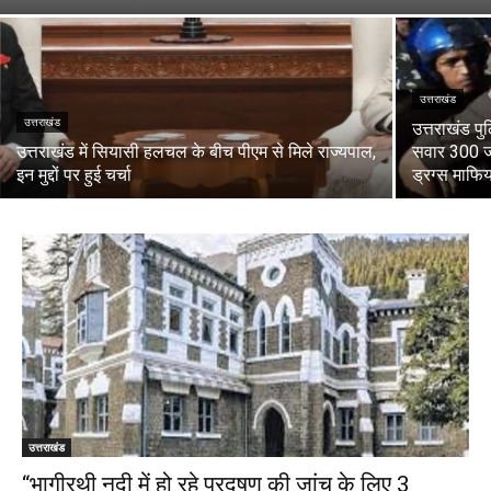
उत्तराखंड
उत्तराखंड
उत्तराखंड पु
उत्तराखंड में सियासी हलचल के बीच पीएम से मिले राज्यपाल,
सवार 300 जव
इन मुद्दों पर हुई चर्चा
ड्रग्स माफिय
उत्तराखंड
“भागीरथी नदी में हो रहे प्रदूषण की जांच के लिए 3