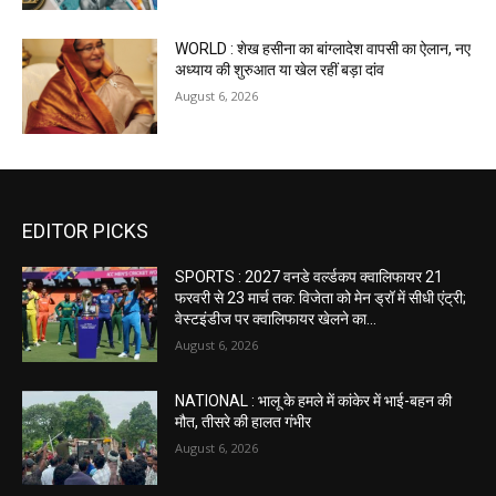
WORLD : शेख हसीना का बांग्लादेश वापसी का ऐलान, नए
अध्याय की शुरुआत या खेल रहीं बड़ा दांव
August 6, 2026
EDITOR PICKS
SPORTS : 2027 वनडे वर्ल्डकप क्वालिफायर 21
फरवरी से 23 मार्च तक: विजेता को मेन ड्रॉ में सीधी एंट्री;
वेस्टइंडीज पर क्वालिफायर खेलने का...
August 6, 2026
NATIONAL : भालू के हमले में कांकेर में भाई-बहन की
मौत, तीसरे की हालत गंभीर
August 6, 2026