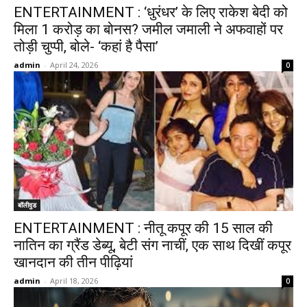
ENTERTAINMENT : ‘धुरंधर’ के लिए राकेश बेदी को
मिला 1 करोड़ का बोनस? जमील जमाली ने अफवाहों पर
तोड़ी चुप्पी, बोले- ‘कहां है पैसा’
admin
-
April 24, 2026
0
बॉलीवुड
ENTERTAINMENT : नीतू कपूर की 15 साल की
नातिन का ग्रैंड डेब्यू, बेटी संग नाचीं, एक साथ दिखीं कपूर
खानदान की तीन पीढ़ियां
admin
-
April 18, 2026
0