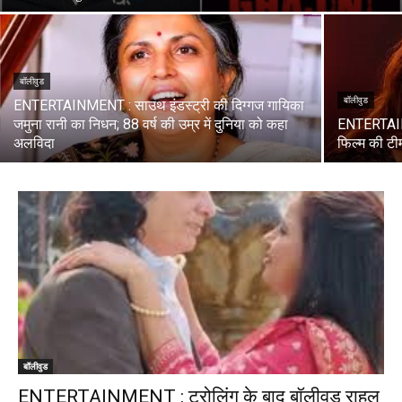
बॉलीवुड
बॉलीवुड
ENTERTAINMENT : साउथ इंडस्ट्री की दिग्गज गायिका
जमुना रानी का निधन; 88 वर्ष की उम्र में दुनिया को कहा
ENTERTAINM
अलविदा
फिल्म की टी
बॉलीवुड
ENTERTAINMENT : ट्रोलिंग के बाद बॉलीवुड राहुल