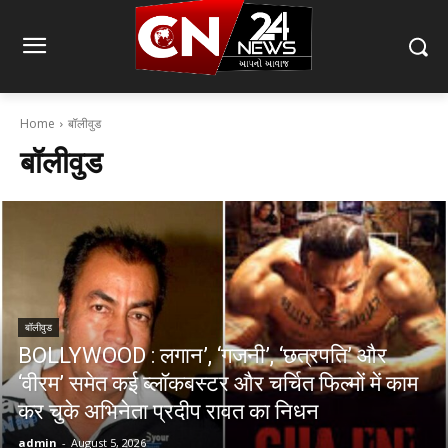
Home
बॉलीवुड
बॉलीवुड
बॉलीवुड
BOLLYWOOD : लगान’, ‘गजनी’, ‘छत्रपति’ और
‘वीरम’ समेत कई ब्लॉकबस्टर और चर्चित फिल्मों में काम
कर चुके अभिनेता प्रदीप रावत का निधन
admin
-
August 5, 2026