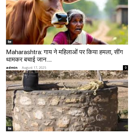
देश
Maharashtra: गाय ने महिलाओं पर किया हमला, सींग
थामकर बचाई जान….
admin
-
August 17, 2025
0
देश