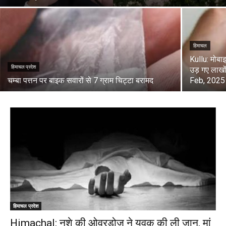
हिमाचल
Kullu: मोबाइ
हिमाचल प्रदेश
उड़ गए लाख
चम्बा पत्तन पर बाइक सवारों से 7 ग्राम चिट्टा बरामद
Feb, 2025 
हिमाचल प्रदेश
Himachal: नशे की ओवरडोज ने युवक की ली जान, मां