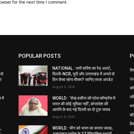
owser for the next time I comment.
POPULAR POSTS
P
NATIONAL : भारी बारिश का रेड अलर्ट,
दे
 दो
दिल्ली-NCR, यूपी और उत्तराखंड में अगले दो
V
ेट
दिन कैसा रहेगा मौसम? जानिए ताजा अपडेट
August 8, 2026
को
पश
में
WORLD : ‘शेख हसीना की प्रेस कॉन्फ्रेंस में
भारत की कोई भूमिका नहीं’, बांग्लादेश की
मन
आपत्ति के बाद नई दिल्ली का दो टूक जवाब
बॉ
August 8, 2026
विश
,
WORLD : चीन को भारत का करारा जवाब,
उत
ं
अरुणाचल प्रदेश के 27 ऐतिहासिक स्थानों