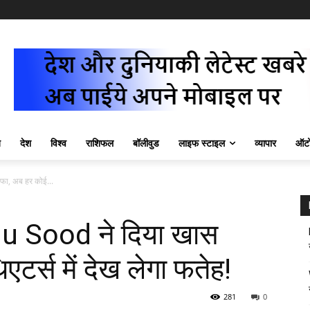
ज़
देश
विश्व
राशिफल
बॉलीवुड
लाइफ स्टाइल
व्यापार
ऑटो
फा, अब हर कोई...
nu Sood ने दिया खास
टर्स में देख लेगा फतेह!
281
0