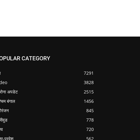
OPULAR CATEGORY
श
7291
ideo
3828
रोना अपडेट
2515
्चिम बंगाल
1456
ोरंजन
845
लीवुड
778
्व
720
्तर-प्रदेश
562