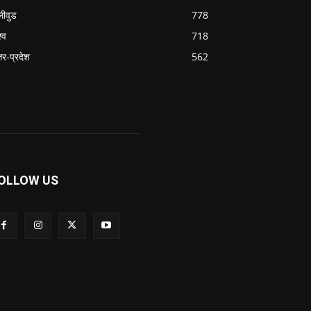
लीवुड
778
्व
718
्तर-प्रदेश
562
OLLOW US