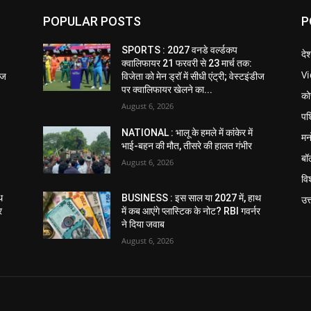
POPULAR POSTS
P
SPORTS : 2027 वनडे वर्ल्डकप
दे
क्वालिफायर 21 फरवरी से 23 मार्च तक:
V
डीज
विजेता को मेन ड्रॉ में सीधी एंट्री; वेस्टइंडीज
पर क्वालिफायर खेलने का...
को
August 6, 2026
पश
NATIONAL : भालू के हमले में कांकेर में
मन
भाई-बहन की मौत, तीसरे की हालत गंभीर
बॉ
August 6, 2026
विश
थ
BUSINESS : इस साल या 2027 में, हाथ
उत
र
में कब आएंगे प्लास्टिक के नोट? RBI गवर्नर
ने दिया जवाब
August 6, 2026