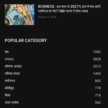
BUSINESS : इस साल या 2027 में, हाथ में कब आएंगे
प्लास्टिक के नोट? RBI गवर्नर ने दिया जवाब
August 6, 2026
POPULAR CATEGORY
देश
7285
Video
3828
कोरोना अपडेट
2515
पश्चिम बंगाल
1456
मनोरंजन
845
बॉलीवुड
778
विश्व
718
उत्तर-प्रदेश
562