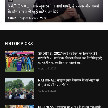
NATIONAL : मार्क जुकरबर्ग ने मांगी माफी, डीपफेक और बच्चों
W
के यौन शोषण से जुड़े कंटेंट पर घिरे
प
admin
-
August 6, 2026
0
a
EDITOR PICKS
SPORTS : 2027 वनडे वर्ल्डकप क्वालिफायर 21
फरवरी से 23 मार्च तक: विजेता को मेन ड्रॉ में सीधी एंट्री;
वेस्टइंडीज पर क्वालिफायर खेलने का...
August 6, 2026
NATIONAL : भालू के हमले में कांकेर में भाई-बहन की
मौत, तीसरे की हालत गंभीर
August 6, 2026
BUSINESS : इस साल या 2027 में, हाथ में कब आएंगे