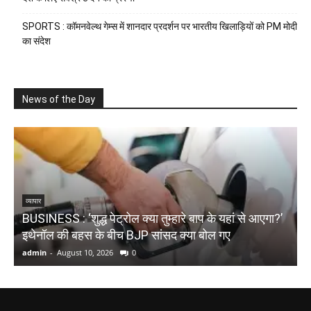
SPORTS : कॉमनवेल्थ गेम्स में शानदार प्रदर्शन पर भारतीय खिलाड़ियों को PM मोदी
का संदेश
News of the Day
N
व्यापार
BUSINESS : ‘शुद्ध पेट्रोल क्या तुम्हारे बाप के यहां से आएगा?’
₹
इथेनॉल की बहस के बीच BJP सांसद क्या बोल गए
D
admin
-
August 10, 2026
0
a