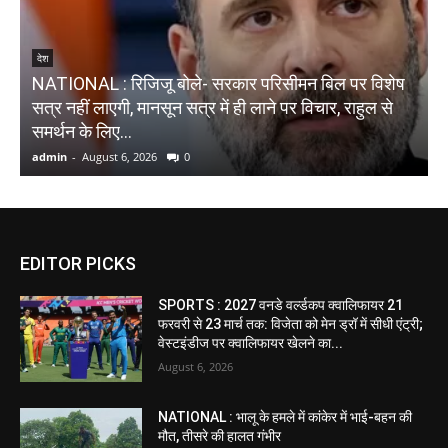
देश
NATIONAL : रिजिजू बोले- सरकार परिसीमन बिल पर विशेष
N
सत्र नहीं लाएगी, मानसून सत्र में ही लाने पर विचार, राहुल से
ब
समर्थन के लिए...
द
admin
-
August 6, 2026
0
a
EDITOR PICKS
SPORTS : 2027 वनडे वर्ल्डकप क्वालिफायर 21
फरवरी से 23 मार्च तक: विजेता को मेन ड्रॉ में सीधी एंट्री;
वेस्टइंडीज पर क्वालिफायर खेलने का...
August 6, 2026
NATIONAL : भालू के हमले में कांकेर में भाई-बहन की
मौत, तीसरे की हालत गंभीर