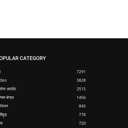
OPULAR CATEGORY
श
7291
ideo
3828
रोना अपडेट
2515
्चिम बंगाल
1456
ोरंजन
845
लीवुड
778
्व
720