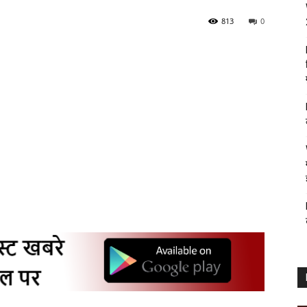
813
0