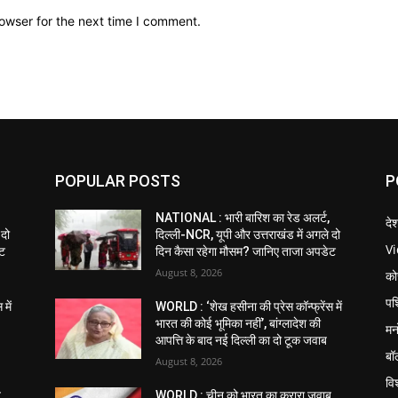
owser for the next time I comment.
POPULAR POSTS
P
NATIONAL : भारी बारिश का रेड अलर्ट,
दे
 दो
दिल्ली-NCR, यूपी और उत्तराखंड में अगले दो
V
ेट
दिन कैसा रहेगा मौसम? जानिए ताजा अपडेट
August 8, 2026
को
पश
में
WORLD : ‘शेख हसीना की प्रेस कॉन्फ्रेंस में
भारत की कोई भूमिका नहीं’, बांग्लादेश की
मन
आपत्ति के बाद नई दिल्ली का दो टूक जवाब
बॉ
August 8, 2026
विश
,
WORLD : चीन को भारत का करारा जवाब,