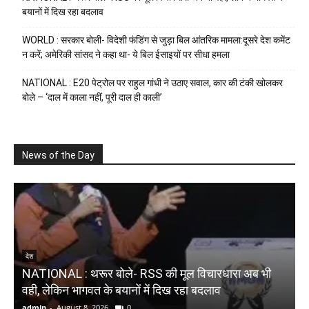
बयानों में दिख रहा बदलाव
WORLD : सरकार बोली- विदेशी फंडिंग से जुड़ा बिल आंतरिक मामला:दूसरे देश कमेंट
न करें; अमेरिकी सांसद ने कहा था- ये बिल ईसाइयों पर सीधा हमला
NATIONAL : E20 पेट्रोल पर राहुल गांधी ने उठाए सवाल, कार की टंकी खोलकर
बोले – ‘दाल में काला नहीं, पूरी दाल ही काली’
News of the Day
N
देश
NATIONAL : थरूर बोले- RSS की मूल विचारधारा अब भी
ब
वही, लेकिन भागवत के बयानों में दिख रहा बदलाव
भ
admin
-
August 8, 2026
0
a