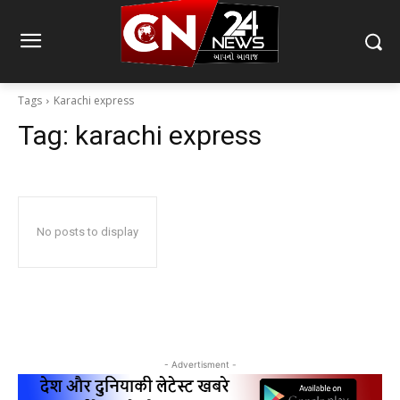
Tags
Karachi express
Tag:
karachi express
No posts to display
- Advertisment -