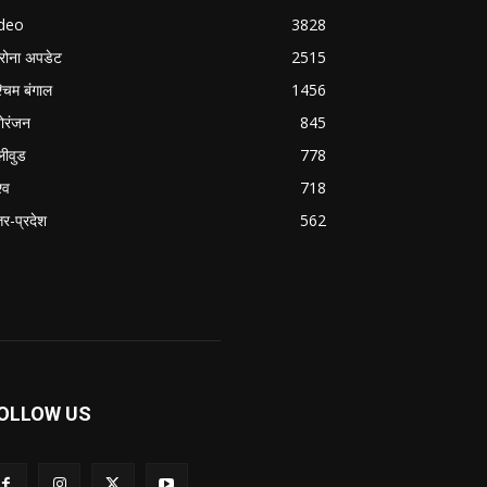
ideo
3828
रोना अपडेट
2515
्चिम बंगाल
1456
ोरंजन
845
लीवुड
778
्व
718
्तर-प्रदेश
562
OLLOW US