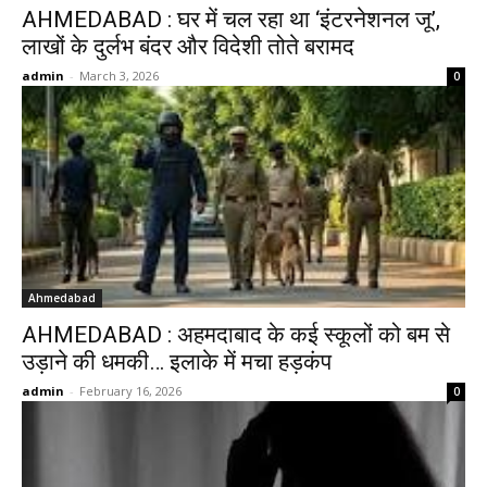
AHMEDABAD : घर में चल रहा था ‘इंटरनेशनल जू’,
लाखों के दुर्लभ बंदर और विदेशी तोते बरामद
admin
-
March 3, 2026
0
Ahmedabad
AHMEDABAD : अहमदाबाद के कई स्कूलों को बम से
उड़ाने की धमकी… इलाके में मचा हड़कंप
admin
-
February 16, 2026
0