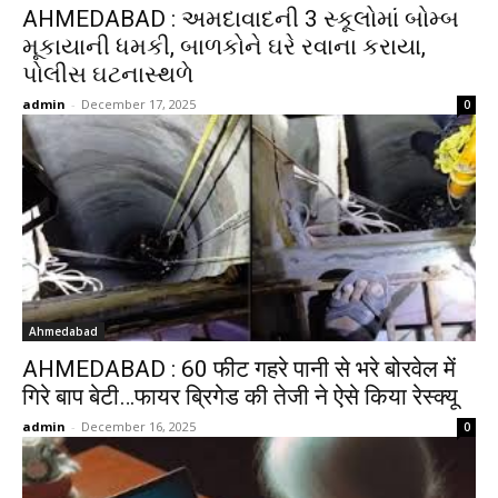
AHMEDABAD : અમદાવાદની 3 સ્કૂલોમાં બોમ્બ
મૂકાયાની ધમકી, બાળકોને ઘરે રવાના કરાયા,
પોલીસ ઘટનાસ્થળે
admin
-
December 17, 2025
0
Ahmedabad
AHMEDABAD : 60 फीट गहरे पानी से भरे बोरवेल में
गिरे बाप बेटी…फायर ब्रिगेड की तेजी ने ऐसे किया रेस्क्यू
admin
-
December 16, 2025
0