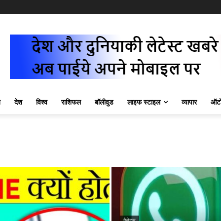
ज़
देश
विश्व
राशिफल
बॉलीवुड
लाइफ स्टाइल
व्यापार
ऑटो
गैजेट्स