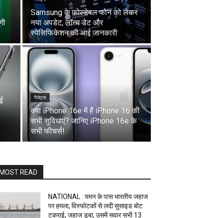
Samsung के फोल्डेबल फोन को लेकर
गी
नया अपडेट, लॉन्च डेट और
स्पेसिफिकेशन की आई जानकारी
गैजेट्स
ई
क्या iPhone 16e में हैं iPhone 16 की
सभी सुविधाएं? जानिए iPhone 16e के
सभी फीचर्स!
MOST READ
NATIONAL : यमन के पास भारतीय जहाज
पर हमला, विस्फोटकों से लदी सुसाइड बोट
टकराई, जहाज डूबा, उसमें सवार सभी 13