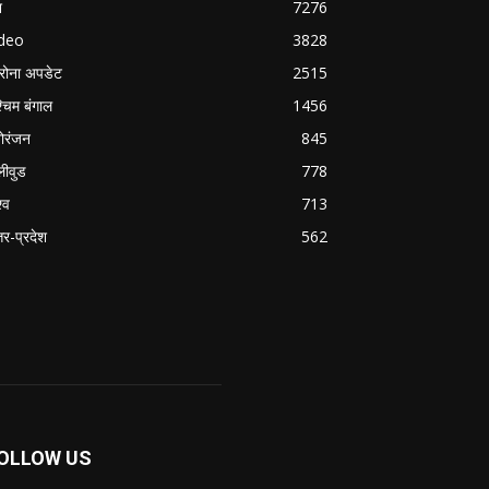
श
7276
ideo
3828
रोना अपडेट
2515
्चिम बंगाल
1456
ोरंजन
845
लीवुड
778
्व
713
्तर-प्रदेश
562
OLLOW US