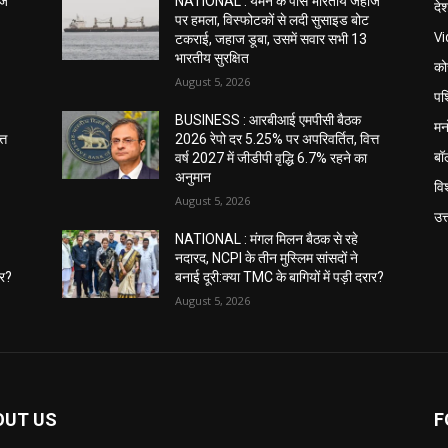
ाज
NATIONAL : यमन के पास भारतीय जहाज
दे
पर हमला, विस्फोटकों से लदी सुसाइड बोट
V
टकराई, जहाज डूबा, उसमें सवार सभी 13
भारतीय सुरक्षित
को
August 5, 2026
पश
BUSINESS : आरबीआई एमपीसी बैठक
मन
्त
2026 रेपो दर 5.25% पर अपरिवर्तित, वित्त
बॉ
वर्ष 2027 में जीडीपी वृद्धि 6.7% रहने का
अनुमान
विश
August 5, 2026
उत
NATIONAL : मंगल मिलन बैठक से रहे
नदारद, NCPI के तीन मुस्लिम सांसदों ने
ार?
बनाई दूरी:क्या TMC के बागियों में पड़ी दरार?
August 5, 2026
OUT US
F