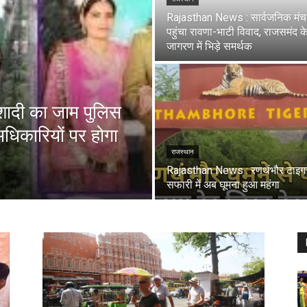
Rajasthan News : सार्वजनिक मं
पहुंचा रावणा-भाटी विवाद, राजसमंद क
जागरण में भिड़े समर्थक
ादी का जाम पुलिस
धिकारियों पर होगा
राजस्थान
Rajasthan News : रणथंभौर टाइग
सफारी में अब घूमना हुआ महंगा