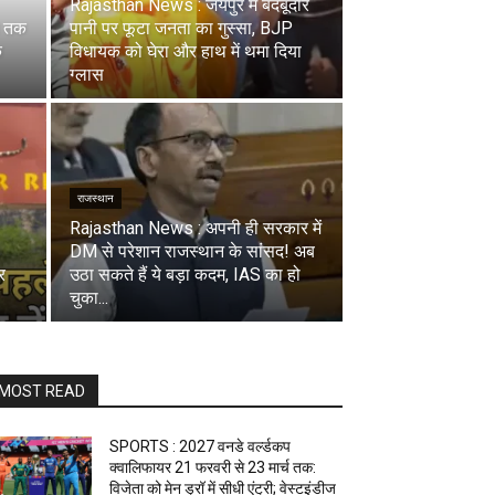
Rajasthan News : जयपुर में बदबूदार
च तक
पानी पर फूटा जनता का गुस्सा, BJP
े
विधायक को घेरा और हाथ में थमा दिया
ग्लास
राजस्थान
Rajasthan News : अपनी ही सरकार में
DM से परेशान राजस्थान के सांसद! अब
र
उठा सकते हैं ये बड़ा कदम, IAS का हो
चुका...
MOST READ
SPORTS : 2027 वनडे वर्ल्डकप
क्वालिफायर 21 फरवरी से 23 मार्च तक:
विजेता को मेन ड्रॉ में सीधी एंट्री; वेस्टइंडीज