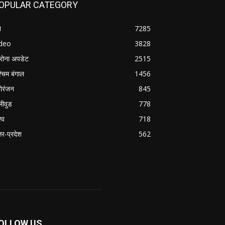
OPULAR CATEGORY
श
7285
ideo
3828
रोना अपडेट
2515
्चिम बंगाल
1456
ोरंजन
845
लीवुड
778
्व
718
्तर-प्रदेश
562
OLLOW US