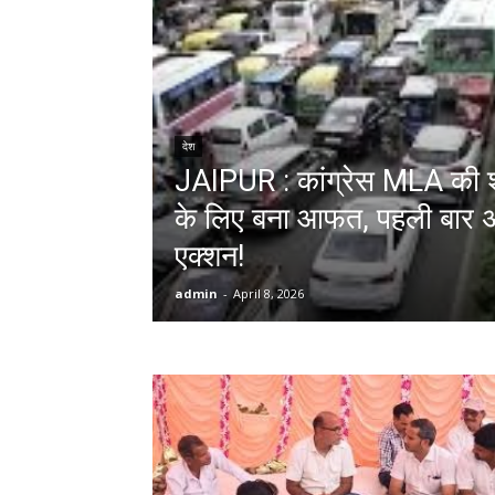
देश
JAIPUR : कांग्रेस MLA की श
के लिए बना आफत, पहली बार अ
एक्शन!
admin
-
April 8, 2026