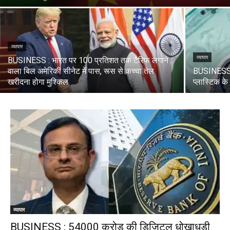
व्यापार
व्यापार
BUSINESS : भारत पर 100 प्रतिशत तक टैरिफ लगाने
वाला बिल अमेरिकी सीनेट में पास, रूस से कच्चा तेल
BUSINESS : 
खरीदना होगा मुश्किल
प्लास्टिक के
व्यापार
BUSINESS : 54000 करोड़ की डिजिटल धोखाधड़ी