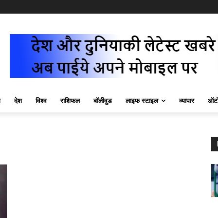
ज़
देश
विश्व
राशिफल
बॉलीवुड
लाइफ स्टाइल
व्यापार
ऑटो