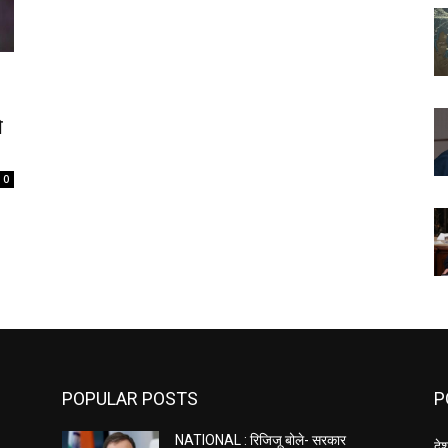
ो
0
POPULAR POSTS
P
NATIONAL : रिजिजू बोले- सरकार
दे