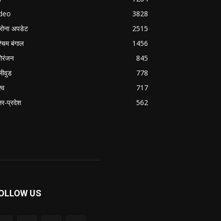
ideo
3828
रोना अपडेट
2515
्चिम बंगाल
1456
ोरंजन
845
लीवुड
778
्व
717
्तर-प्रदेश
562
OLLOW US