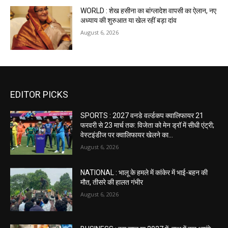
WORLD : शेख हसीना का बांग्लादेश वापसी का ऐलान, नए
अध्याय की शुरुआत या खेल रहीं बड़ा दांव
August 6, 2026
EDITOR PICKS
SPORTS : 2027 वनडे वर्ल्डकप क्वालिफायर 21
फरवरी से 23 मार्च तक: विजेता को मेन ड्रॉ में सीधी एंट्री;
वेस्टइंडीज पर क्वालिफायर खेलने का...
August 6, 2026
NATIONAL : भालू के हमले में कांकेर में भाई-बहन की
मौत, तीसरे की हालत गंभीर
August 6, 2026