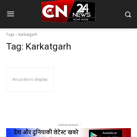
Tags
Karkatgarh
Tag:
Karkatgarh
No posts to display
- Advertisment -