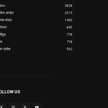
ideo
3828
रोना अपडेट
2515
्चिम बंगाल
1456
ोरंजन
845
लीवुड
778
्व
718
्तर-प्रदेश
562
OLLOW US