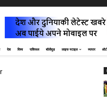
ज़
देश
विश्व
राशिफल
बॉलीवुड
लाइफ स्टाइल
व्यापार
ऑटो
r