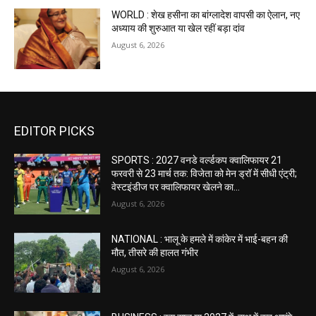
WORLD : शेख हसीना का बांग्लादेश वापसी का ऐलान, नए
अध्याय की शुरुआत या खेल रहीं बड़ा दांव
August 6, 2026
EDITOR PICKS
SPORTS : 2027 वनडे वर्ल्डकप क्वालिफायर 21
फरवरी से 23 मार्च तक: विजेता को मेन ड्रॉ में सीधी एंट्री;
वेस्टइंडीज पर क्वालिफायर खेलने का...
August 6, 2026
NATIONAL : भालू के हमले में कांकेर में भाई-बहन की
मौत, तीसरे की हालत गंभीर
August 6, 2026