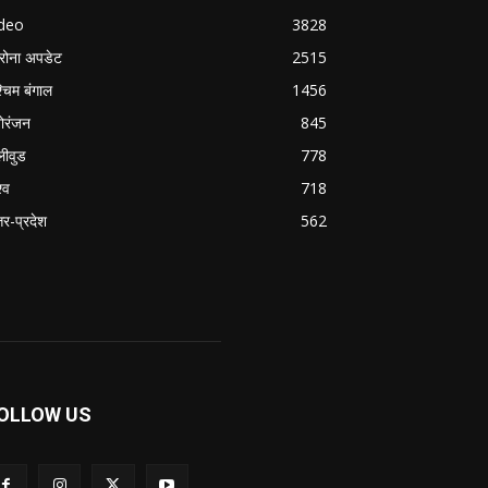
ideo
3828
रोना अपडेट
2515
्चिम बंगाल
1456
ोरंजन
845
लीवुड
778
्व
718
्तर-प्रदेश
562
OLLOW US