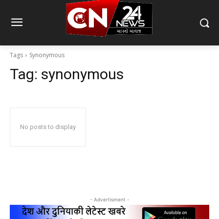
Tags
Synonymous
Tag:
synonymous
No posts to display
- Advertisment -