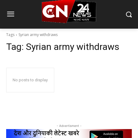
Tags
Syrian army withdraws
Tag:
Syrian army withdraws
No posts to display
- Advertisment -