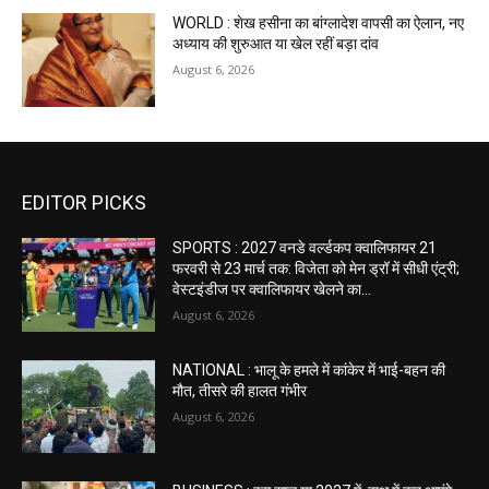
WORLD : शेख हसीना का बांग्लादेश वापसी का ऐलान, नए
अध्याय की शुरुआत या खेल रहीं बड़ा दांव
August 6, 2026
EDITOR PICKS
SPORTS : 2027 वनडे वर्ल्डकप क्वालिफायर 21
फरवरी से 23 मार्च तक: विजेता को मेन ड्रॉ में सीधी एंट्री;
वेस्टइंडीज पर क्वालिफायर खेलने का...
August 6, 2026
NATIONAL : भालू के हमले में कांकेर में भाई-बहन की
मौत, तीसरे की हालत गंभीर
August 6, 2026