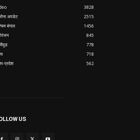
ideo
3828
रोना अपडेट
2515
्चिम बंगाल
1456
ोरंजन
845
लीवुड
778
्व
718
्तर-प्रदेश
562
OLLOW US