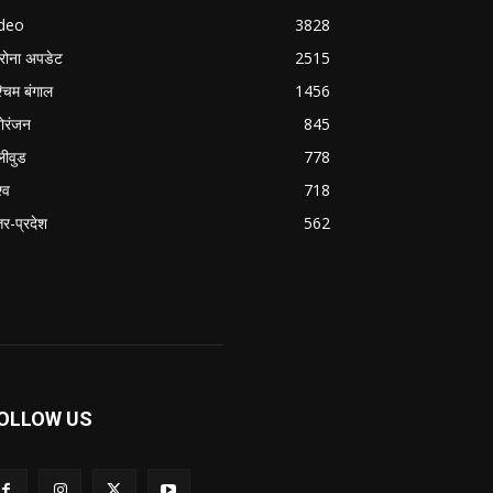
ideo
3828
रोना अपडेट
2515
्चिम बंगाल
1456
ोरंजन
845
लीवुड
778
्व
718
्तर-प्रदेश
562
OLLOW US