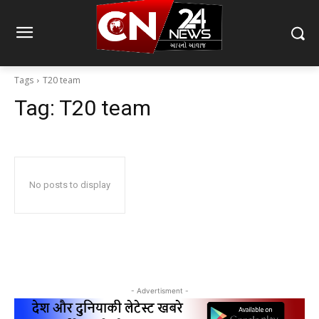
Tags
T20 team
Tag:
T20 team
No posts to display
- Advertisment -