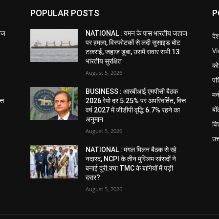
POPULAR POSTS
P
ाज
NATIONAL : यमन के पास भारतीय जहाज
दे
पर हमला, विस्फोटकों से लदी सुसाइड बोट
V
टकराई, जहाज डूबा, उसमें सवार सभी 13
भारतीय सुरक्षित
को
August 5, 2026
पश
BUSINESS : आरबीआई एमपीसी बैठक
मन
्त
2026 रेपो दर 5.25% पर अपरिवर्तित, वित्त
बॉ
वर्ष 2027 में जीडीपी वृद्धि 6.7% रहने का
अनुमान
विश
August 5, 2026
उत
NATIONAL : मंगल मिलन बैठक से रहे
नदारद, NCPI के तीन मुस्लिम सांसदों ने
बनाई दूरी:क्या TMC के बागियों में पड़ी
दरार?
August 5, 2026