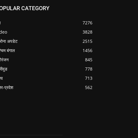
OPULAR CATEGORY
श
7276
ideo
3828
रोना अपडेट
2515
्चिम बंगाल
1456
ोरंजन
845
लीवुड
778
्व
713
्तर-प्रदेश
562