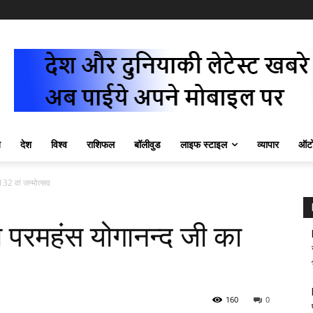
ज़
देश
विश्व
राशिफल
बॉलीवुड
लाइफ स्टाइल
व्यापार
ऑटो
32 वां जन्मोत्सव
ा परमहंस योगानन्द जी का
160
0