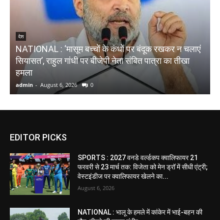
देश
NATIONAL : ‘मासूम बच्चों के कंधों पर बंदूक रखकर न चलाएं
सियासत’, राहुल गांधी पर बीजेपी नेता संबित पात्रा का तीखा
B
हमला
प
admin
-
August 6, 2026
0
a
EDITOR PICKS
SPORTS : 2027 वनडे वर्ल्डकप क्वालिफायर 21
फरवरी से 23 मार्च तक: विजेता को मेन ड्रॉ में सीधी एंट्री;
वेस्टइंडीज पर क्वालिफायर खेलने का...
August 6, 2026
NATIONAL : भालू के हमले में कांकेर में भाई-बहन की