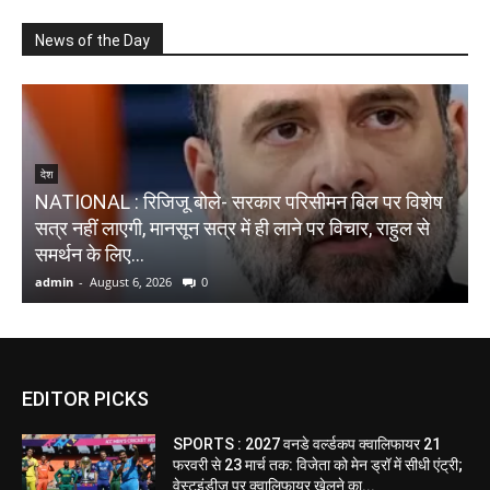
News of the Day
देश
NATIONAL : रिजिजू बोले- सरकार परिसीमन बिल पर विशेष
N
सत्र नहीं लाएगी, मानसून सत्र में ही लाने पर विचार, राहुल से
ब
समर्थन के लिए...
द
admin
-
August 6, 2026
0
a
EDITOR PICKS
SPORTS : 2027 वनडे वर्ल्डकप क्वालिफायर 21
फरवरी से 23 मार्च तक: विजेता को मेन ड्रॉ में सीधी एंट्री;
वेस्टइंडीज पर क्वालिफायर खेलने का...