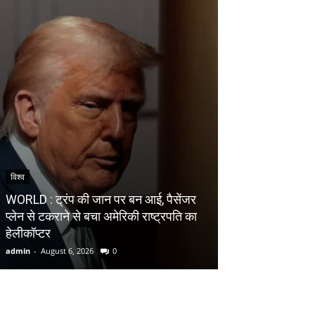
देश
विश्व
NATIONAL : रिज
WORLD : ट्रंप की जान पर बन आई, पैसेंजर
परिसीमन बिल पर वि
प्लेन से टकराने से बचा अमेरिकी राष्ट्रपति का
मानसून सत्र में ही 
हेलीकॉप्टर
समर्थन के लिए...
admin
-
August 6, 2026
0
admin
-
August 6, 20