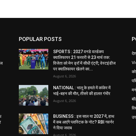
POPULAR POSTS
P
SPORTS : 2027 वनडे वर्ल्डकप
दे
क्वालिफायर 21 फरवरी से 23 मार्च तक:
V
डीज
विजेता को मेन ड्रॉ में सीधी एंट्री; वेस्टइंडीज
पर क्वालिफायर खेलने का...
को
August 6, 2026
पश
NATIONAL : भालू के हमले में कांकेर में
मन
भाई-बहन की मौत, तीसरे की हालत गंभीर
बॉ
August 6, 2026
विश
थ
BUSINESS : इस साल या 2027 में, हाथ
उत
र
में कब आएंगे प्लास्टिक के नोट? RBI गवर्नर
ने दिया जवाब
August 6, 2026