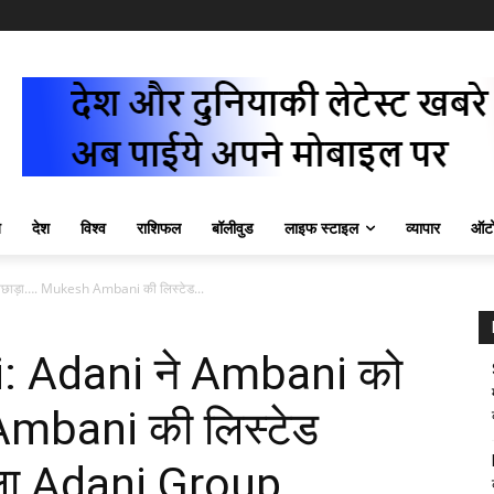
ज़
देश
विश्व
राशिफल
बॉलीवुड
लाइफ स्टाइल
व्यापार
ऑटो
ाड़ा…. Mukesh Ambani की लिस्टेड...
 Adani ने Ambani को
mbani की लिस्टेड
कला Adani Group