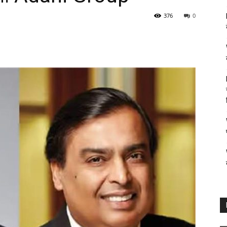
376
0