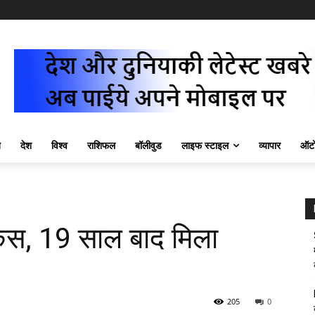
ज़
देश
विश्व
राशिफल
बॉलीवुड
लाइफ स्टाइल
व्यापार
ऑटो
केस, 19 साल बाद मिला
205
0