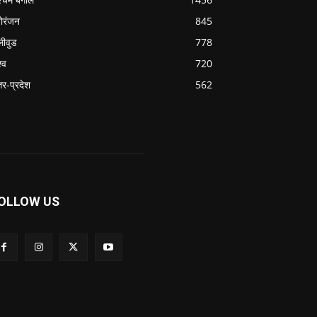
ोरंजन
845
लीवुड
778
्व
720
्तर-प्रदेश
562
OLLOW US