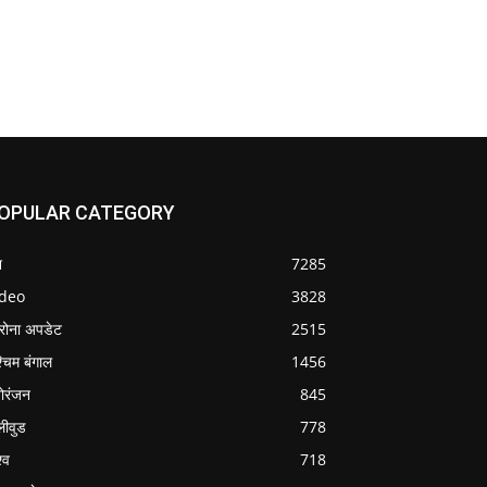
OPULAR CATEGORY
श
7285
ideo
3828
रोना अपडेट
2515
्चिम बंगाल
1456
ोरंजन
845
लीवुड
778
्व
718