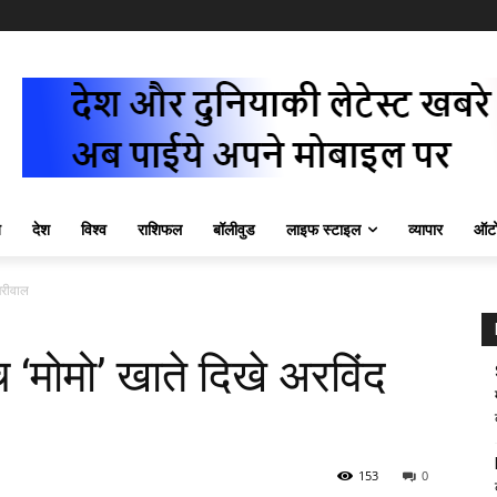
ज़
देश
विश्व
राशिफल
बॉलीवुड
लाइफ स्टाइल
व्यापार
ऑटो
ेजरीवाल
ीच ‘मोमो’ खाते दिखे अरविंद
153
0