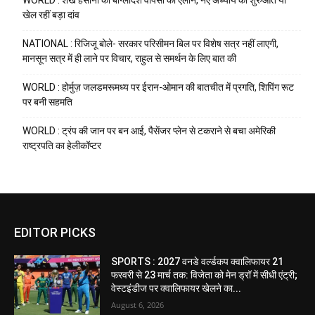
WORLD : शेख हसीना का बांग्लादेश वापसी का ऐलान, नए अध्याय की शुरुआत या
खेल रहीं बड़ा दांव
NATIONAL : रिजिजू बोले- सरकार परिसीमन बिल पर विशेष सत्र नहीं लाएगी,
मानसून सत्र में ही लाने पर विचार, राहुल से समर्थन के लिए बात की
WORLD : होर्मुज़ जलडमरूमध्य पर ईरान-ओमान की बातचीत में प्रगति, शिपिंग रूट
पर बनी सहमति
WORLD : ट्रंप की जान पर बन आई, पैसेंजर प्लेन से टकराने से बचा अमेरिकी
राष्ट्रपति का हेलीकॉप्टर
EDITOR PICKS
SPORTS : 2027 वनडे वर्ल्डकप क्वालिफायर 21
फरवरी से 23 मार्च तक: विजेता को मेन ड्रॉ में सीधी एंट्री;
वेस्टइंडीज पर क्वालिफायर खेलने का...
August 6, 2026