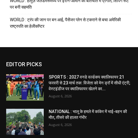
WORLD : होर्मुज़ जलडमरूमध्य पर ईरान-ओमान की बातचीत में प्रगति, शिपिंग रूट
पर बनी सहमति
WORLD : ट्रंप की जान पर बन आई, पैसेंजर प्लेन से टकराने से बचा अमेरिकी
राष्ट्रपति का हेलीकॉप्टर
EDITOR PICKS
SPORTS : 2027 वनडे वर्ल्डकप क्वालिफायर 21
फरवरी से 23 मार्च तक: विजेता को मेन ड्रॉ में सीधी एंट्री;
वेस्टइंडीज पर क्वालिफायर खेलने का...
August 6, 2026
NATIONAL : भालू के हमले में कांकेर में भाई-बहन की
मौत, तीसरे की हालत गंभीर
August 6, 2026