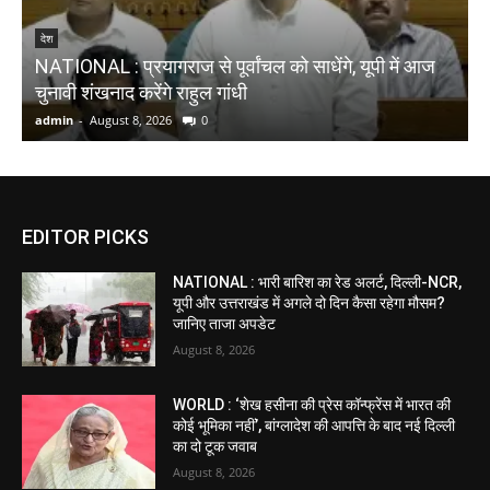
N
देश
NATIONAL : प्रयागराज से पूर्वांचल को साधेंगे, यूपी में आज
ब
चुनावी शंखनाद करेंगे राहुल गांधी
भ
admin
-
August 8, 2026
0
a
EDITOR PICKS
NATIONAL : भारी बारिश का रेड अलर्ट, दिल्ली-NCR,
यूपी और उत्तराखंड में अगले दो दिन कैसा रहेगा मौसम?
जानिए ताजा अपडेट
August 8, 2026
WORLD : ‘शेख हसीना की प्रेस कॉन्फ्रेंस में भारत की
कोई भूमिका नहीं’, बांग्लादेश की आपत्ति के बाद नई दिल्ली
का दो टूक जवाब
August 8, 2026