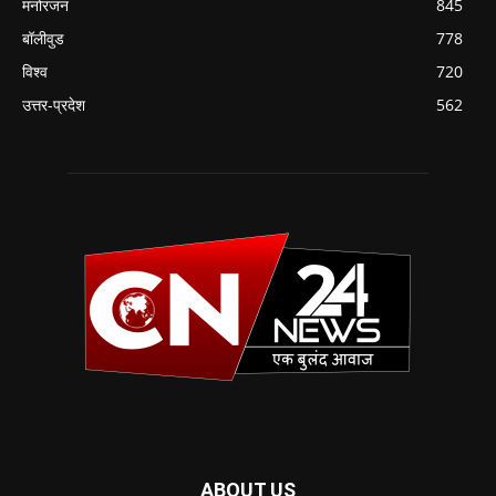
मनोरंजन
845
बॉलीवुड
778
विश्व
720
उत्तर-प्रदेश
562
ABOUT US