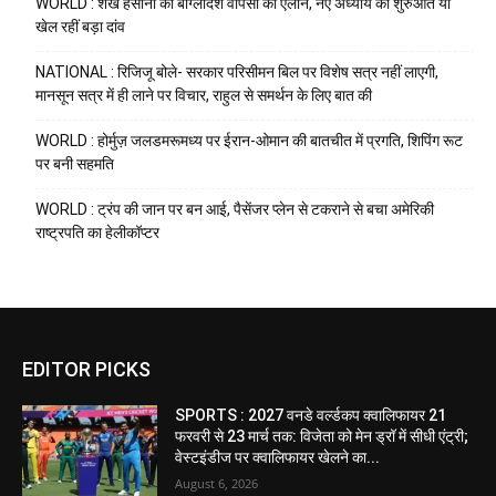
WORLD : शेख हसीना का बांग्लादेश वापसी का ऐलान, नए अध्याय की शुरुआत या
खेल रहीं बड़ा दांव
NATIONAL : रिजिजू बोले- सरकार परिसीमन बिल पर विशेष सत्र नहीं लाएगी,
मानसून सत्र में ही लाने पर विचार, राहुल से समर्थन के लिए बात की
WORLD : होर्मुज़ जलडमरूमध्य पर ईरान-ओमान की बातचीत में प्रगति, शिपिंग रूट
पर बनी सहमति
WORLD : ट्रंप की जान पर बन आई, पैसेंजर प्लेन से टकराने से बचा अमेरिकी
राष्ट्रपति का हेलीकॉप्टर
EDITOR PICKS
SPORTS : 2027 वनडे वर्ल्डकप क्वालिफायर 21
फरवरी से 23 मार्च तक: विजेता को मेन ड्रॉ में सीधी एंट्री;
वेस्टइंडीज पर क्वालिफायर खेलने का...
August 6, 2026