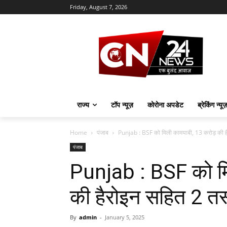
Friday, August 7, 2026
राज्य
टॉप न्यूज़
कोरोना अपडेट
ब्रेकिंग न्यू
Home
पंजाब
Punjab : BSF को मिली कामयाबी, 13 करोड़ की है
पंजाब
Punjab : BSF को म
की हैरोइन सहित 2 तस
By
admin
-
January 5, 2025