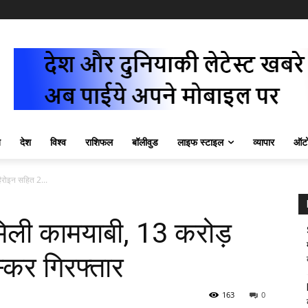
ज़
देश
विश्व
राशिफल
बॉलीवुड
लाइफ स्टाइल
व्यापार
ऑटो
रोइन सहित 2...
िली कामयाबी, 13 करोड़
्कर गिरफ्तार
163
0