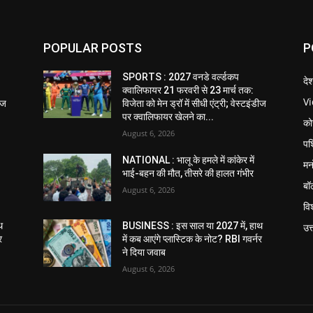
POPULAR POSTS
P
SPORTS : 2027 वनडे वर्ल्डकप
दे
क्वालिफायर 21 फरवरी से 23 मार्च तक:
V
डीज
विजेता को मेन ड्रॉ में सीधी एंट्री; वेस्टइंडीज
पर क्वालिफायर खेलने का...
को
August 6, 2026
पश
NATIONAL : भालू के हमले में कांकेर में
मन
भाई-बहन की मौत, तीसरे की हालत गंभीर
बॉ
August 6, 2026
विश
थ
BUSINESS : इस साल या 2027 में, हाथ
उत
र
में कब आएंगे प्लास्टिक के नोट? RBI गवर्नर
ने दिया जवाब
August 6, 2026