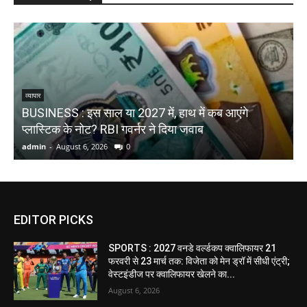
N
व्यापार
BUSINESS : इस साल या 2027 में, हाथ में कब आएंगे
ट
प्लास्टिक के नोट? RBI गवर्नर ने दिया जवाब
प
admin
-
August 6, 2026
0
a
EDITOR PICKS
SPORTS : 2027 वनडे वर्ल्डकप क्वालिफायर 21
फरवरी से 23 मार्च तक: विजेता को मेन ड्रॉ में सीधी एंट्री;
वेस्टइंडीज पर क्वालिफायर खेलने का...
August 6, 2026