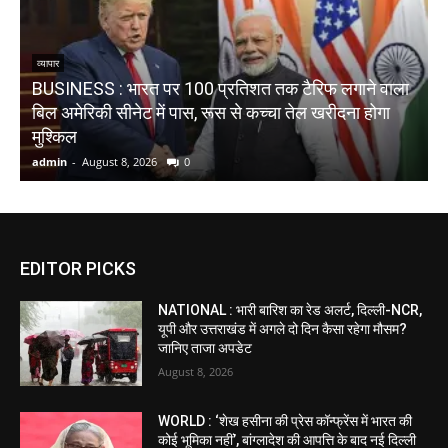
व्यापार
BUSINESS : भारत पर 100 प्रतिशत तक टैरिफ लगाने वाला
N
बिल अमेरिकी सीनेट में पास, रूस से कच्चा तेल खरीदना होगा
औ
मुश्किल
admin
-
August 8, 2026
0
a
EDITOR PICKS
NATIONAL : भारी बारिश का रेड अलर्ट, दिल्ली-NCR,
यूपी और उत्तराखंड में अगले दो दिन कैसा रहेगा मौसम?
जानिए ताजा अपडेट
August 8, 2026
WORLD : ‘शेख हसीना की प्रेस कॉन्फ्रेंस में भारत की
कोई भूमिका नहीं’, बांग्लादेश की आपत्ति के बाद नई दिल्ली