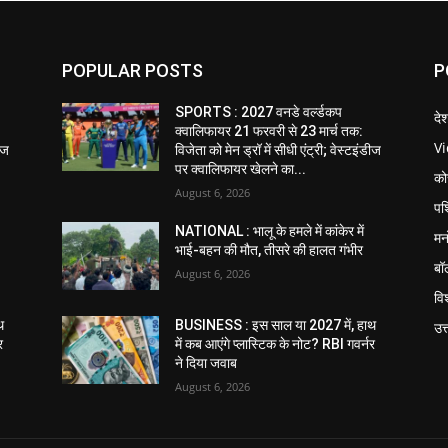
POPULAR POSTS
P
SPORTS : 2027 वनडे वर्ल्डकप
दे
क्वालिफायर 21 फरवरी से 23 मार्च तक:
V
डीज
विजेता को मेन ड्रॉ में सीधी एंट्री; वेस्टइंडीज
पर क्वालिफायर खेलने का...
को
August 6, 2026
पश
NATIONAL : भालू के हमले में कांकेर में
मन
भाई-बहन की मौत, तीसरे की हालत गंभीर
बॉ
August 6, 2026
विश
थ
BUSINESS : इस साल या 2027 में, हाथ
उत
र
में कब आएंगे प्लास्टिक के नोट? RBI गवर्नर
ने दिया जवाब
August 6, 2026