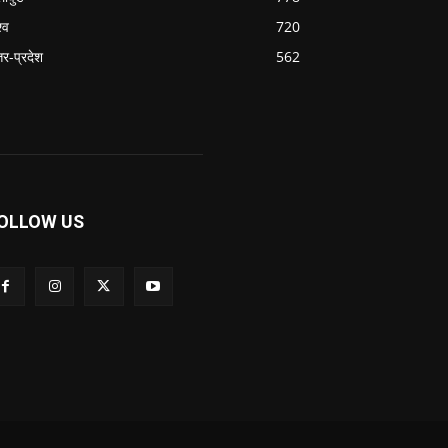
्व
720
्तर-प्रदेश
562
OLLOW US