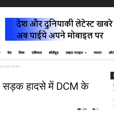
ज़
देश
विश्व
राशिफल
बॉलीवुड
लाइफ स्टाइल
व्यापार
ऑटो
 के ड्राइवर की मौत
नाक सड़क हादसे में DCM के
236
0