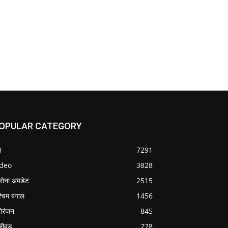
OPULAR CATEGORY
श
7291
ideo
3828
रोना अपडेट
2515
्चिम बंगाल
1456
ोरंजन
845
लीवुड
778