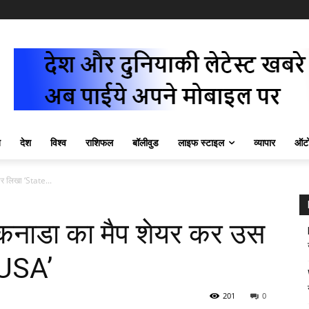
ज़
देश
विश्व
राशिफल
बॉलीवुड
लाइफ स्टाइल
व्यापार
ऑटो
 लिखा ‘State...
नाडा का मैप शेयर कर उस
 USA’
201
0