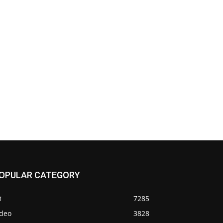
OPULAR CATEGORY
श
7285
ideo
3828