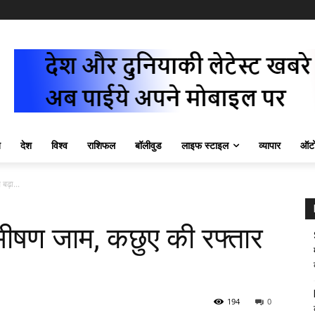
ज़
देश
विश्व
राशिफल
बॉलीवुड
लाइफ स्टाइल
व्यापार
ऑटो
बढ़ा...
 भीषण जाम, कछुए की रफ्तार
194
0