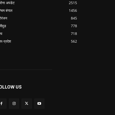
रोना अपडेट
2515
्चिम बंगाल
1456
ोरंजन
845
लीवुड
778
्व
718
्तर-प्रदेश
562
OLLOW US